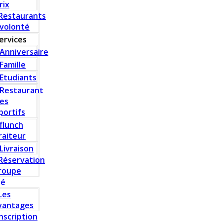
rix
Restaurants
 volonté
ervices
Anniversaire
Famille
Etudiants
Restaurant
es
portifs
flunch
raiteur
Livraison
Réservation
roupe
té
Les
vantages
Inscription