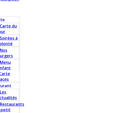
rte
Carte du
our
Soirées à
olonté
Nos
urgers
Menu
nfant
Carte
laces
aurant
Les
ctualités
Restaurants
 petit