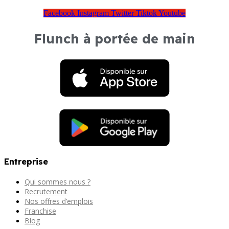
Facebook
Instagram
Twitter
Tiktok
Youtube
Flunch à portée de main
Entreprise
Qui sommes nous ?
Recrutement
Nos offres d’emplois
Franchise
Blog