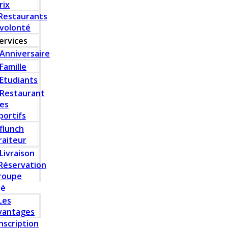
rix
Restaurants
 volonté
ervices
Anniversaire
Famille
Etudiants
Restaurant
es
portifs
flunch
raiteur
Livraison
Réservation
roupe
té
Les
vantages
Inscription