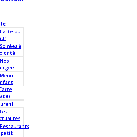
rte
Carte du
our
Soirées à
olonté
Nos
urgers
Menu
nfant
Carte
laces
aurant
Les
ctualités
Restaurants
 petit