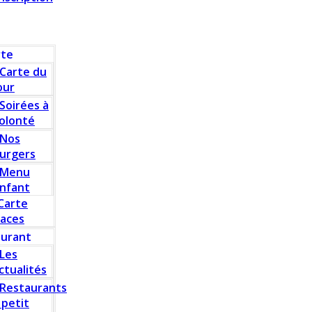
rte
Carte du
our
Soirées à
olonté
Nos
urgers
Menu
nfant
Carte
laces
aurant
Les
ctualités
Restaurants
 petit