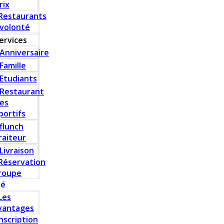
rix
Restaurants
 volonté
ervices
Anniversaire
Famille
Etudiants
Restaurant
es
portifs
flunch
raiteur
Livraison
Réservation
roupe
té
Les
vantages
Inscription