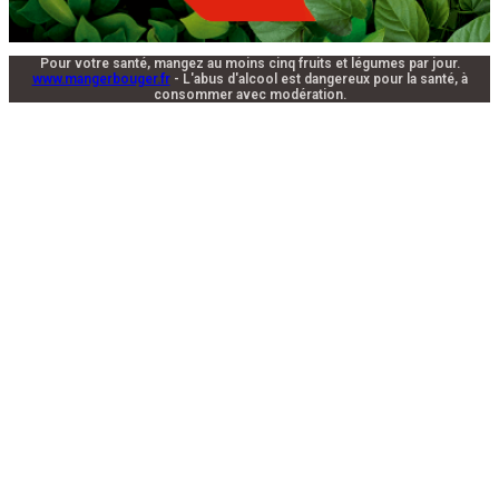
Pour votre santé, mangez au moins cinq fruits et légumes par jour.
www.mangerbouger.fr
- L'abus d'alcool est dangereux pour la santé, à
consommer avec modération.