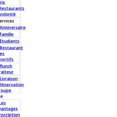
rix
Restaurants
 volonté
ervices
Anniversaire
Famille
Etudiants
Restaurant
es
portifs
flunch
raiteur
Livraison
Réservation
roupe
té
Les
vantages
Inscription