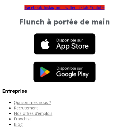
Facebook
Instagram
Twitter
Tiktok
Youtube
Flunch à portée de main
Entreprise
Qui sommes nous ?
Recrutement
Nos offres d’emplois
Franchise
Blog