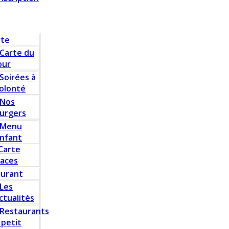
rte
Carte du
our
Soirées à
olonté
Nos
urgers
Menu
nfant
Carte
laces
aurant
Les
ctualités
Restaurants
 petit