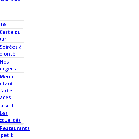
rte
Carte du
our
Soirées à
olonté
Nos
urgers
Menu
nfant
Carte
laces
aurant
Les
ctualités
Restaurants
 petit