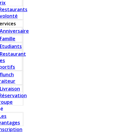
rix
Restaurants
 volonté
ervices
Anniversaire
Famille
Etudiants
Restaurant
es
portifs
flunch
raiteur
Livraison
Réservation
roupe
té
Les
vantages
Inscription