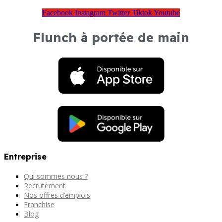
Facebook
Instagram
Twitter
Tiktok
Youtube
Flunch à portée de main
Entreprise
Qui sommes nous ?
Recrutement
Nos offres d’emplois
Franchise
Blog