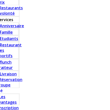
rix
Restaurants
 volonté
ervices
Anniversaire
Famille
Etudiants
Restaurant
es
portifs
flunch
raiteur
Livraison
Réservation
roupe
té
Les
vantages
Inscription