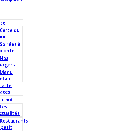
rte
Carte du
our
Soirées à
olonté
Nos
urgers
Menu
nfant
Carte
laces
aurant
Les
ctualités
Restaurants
 petit