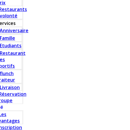
rix
Restaurants
 volonté
ervices
Anniversaire
Famille
Etudiants
Restaurant
es
portifs
flunch
raiteur
Livraison
Réservation
roupe
té
Les
vantages
Inscription