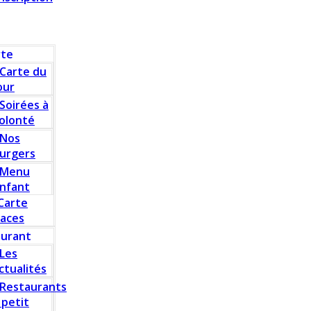
rte
Carte du
our
Soirées à
olonté
Nos
urgers
Menu
nfant
Carte
laces
aurant
Les
ctualités
Restaurants
 petit