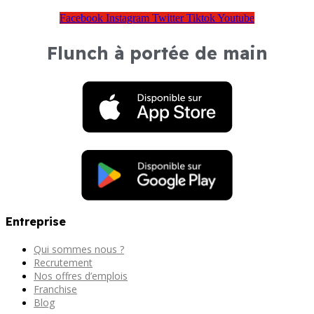
Facebook
Instagram
Twitter
Tiktok
Youtube
Flunch à portée de main
Entreprise
Qui sommes nous ?
Recrutement
Nos offres d’emplois
Franchise
Blog