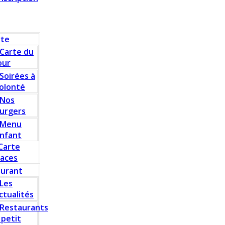
rte
Carte du
our
Soirées à
olonté
Nos
urgers
Menu
nfant
Carte
laces
aurant
Les
ctualités
Restaurants
 petit