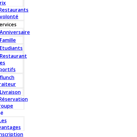
rix
Restaurants
 volonté
ervices
Anniversaire
Famille
Etudiants
Restaurant
es
portifs
flunch
raiteur
Livraison
Réservation
roupe
té
Les
vantages
Inscription