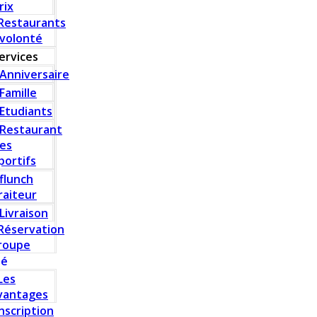
rix
Restaurants
 volonté
ervices
Anniversaire
Famille
Etudiants
Restaurant
es
portifs
flunch
raiteur
Livraison
Réservation
roupe
té
Les
vantages
Inscription