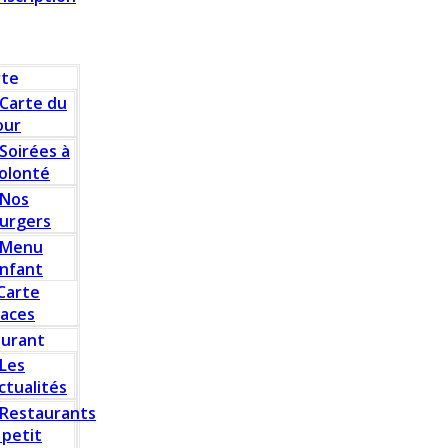
rte
Carte du
our
Soirées à
olonté
Nos
urgers
Menu
nfant
Carte
laces
aurant
Les
ctualités
Restaurants
 petit