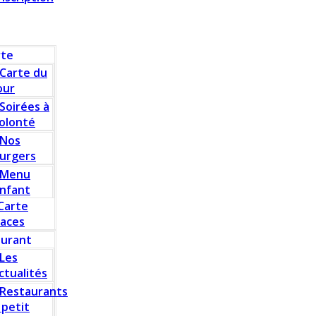
rte
Carte du
our
Soirées à
olonté
Nos
urgers
Menu
nfant
Carte
laces
aurant
Les
ctualités
Restaurants
 petit