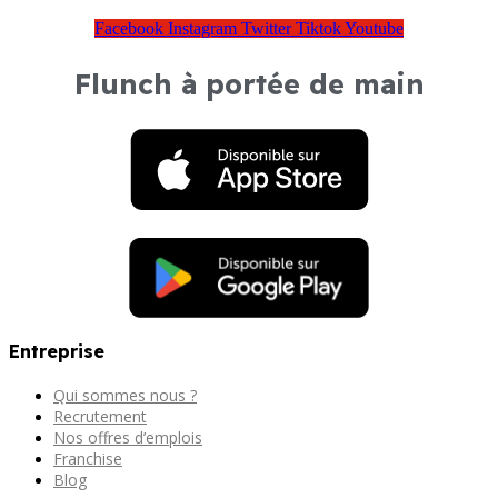
Facebook
Instagram
Twitter
Tiktok
Youtube
Flunch à portée de main
Entreprise
Qui sommes nous ?
Recrutement
Nos offres d’emplois
Franchise
Blog