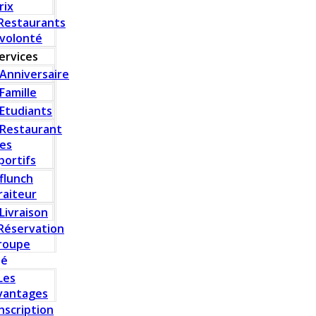
rix
Restaurants
 volonté
ervices
Anniversaire
Famille
Etudiants
Restaurant
es
portifs
flunch
raiteur
Livraison
Réservation
roupe
té
Les
vantages
Inscription