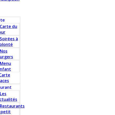
rte
Carte du
our
Soirées à
olonté
Nos
urgers
Menu
nfant
Carte
laces
aurant
Les
ctualités
Restaurants
 petit