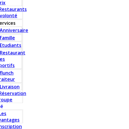
rix
Restaurants
 volonté
ervices
Anniversaire
Famille
Etudiants
Restaurant
es
portifs
flunch
raiteur
Livraison
Réservation
roupe
té
Les
vantages
Inscription