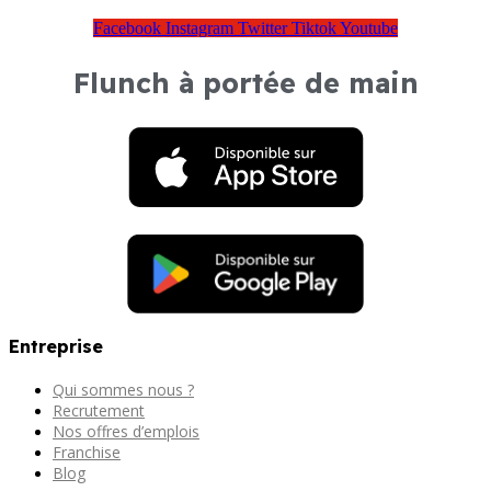
Facebook
Instagram
Twitter
Tiktok
Youtube
Flunch à portée de main
Entreprise
Qui sommes nous ?
Recrutement
Nos offres d’emplois
Franchise
Blog