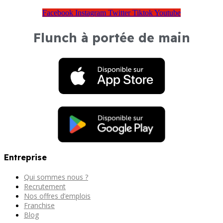
Facebook
Instagram
Twitter
Tiktok
Youtube
Flunch à portée de main
Entreprise
Qui sommes nous ?
Recrutement
Nos offres d’emplois
Franchise
Blog