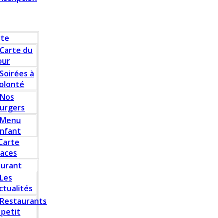
rte
Carte du
our
Soirées à
olonté
Nos
urgers
Menu
nfant
Carte
laces
aurant
Les
ctualités
Restaurants
 petit