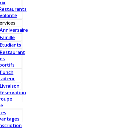
rix
Restaurants
 volonté
ervices
Anniversaire
Famille
Etudiants
Restaurant
es
portifs
flunch
raiteur
Livraison
Réservation
roupe
té
Les
vantages
Inscription