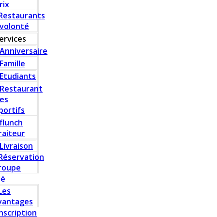
rix
Restaurants
 volonté
ervices
Anniversaire
Famille
Etudiants
Restaurant
es
portifs
flunch
raiteur
Livraison
Réservation
roupe
té
Les
vantages
Inscription