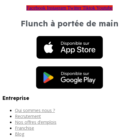
Facebook
Instagram
Twitter
Tiktok
Youtube
Flunch à portée de main
Entreprise
Qui sommes nous ?
Recrutement
Nos offres d’emplois
Franchise
Blog