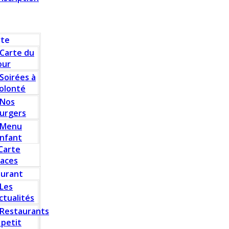
rte
Carte du
our
Soirées à
olonté
Nos
urgers
Menu
nfant
Carte
laces
aurant
Les
ctualités
Restaurants
 petit