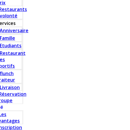
rix
Restaurants
 volonté
ervices
Anniversaire
Famille
Etudiants
Restaurant
es
portifs
flunch
raiteur
Livraison
Réservation
roupe
té
Les
vantages
Inscription