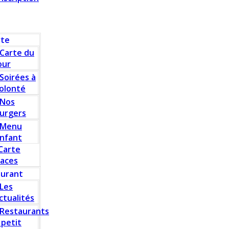
rte
Carte du
our
Soirées à
olonté
Nos
urgers
Menu
nfant
Carte
laces
aurant
Les
ctualités
Restaurants
 petit