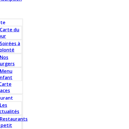
rte
Carte du
our
Soirées à
olonté
Nos
urgers
Menu
nfant
Carte
laces
aurant
Les
ctualités
Restaurants
 petit