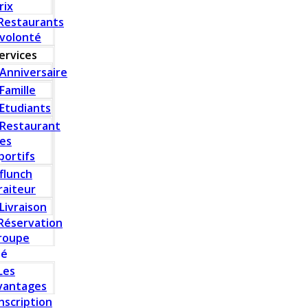
rix
Restaurants
 volonté
ervices
Anniversaire
Famille
Etudiants
Restaurant
es
portifs
flunch
raiteur
Livraison
Réservation
roupe
té
Les
vantages
Inscription