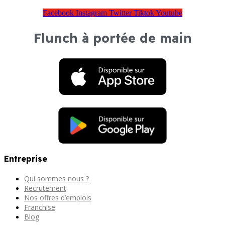
Facebook
Instagram
Twitter
Tiktok
Youtube
Flunch à portée de main
Entreprise
Qui sommes nous ?
Recrutement
Nos offres d’emplois
Franchise
Blog