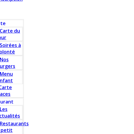
rte
Carte du
our
Soirées à
olonté
Nos
urgers
Menu
nfant
Carte
laces
aurant
Les
ctualités
Restaurants
 petit