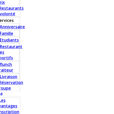
rix
Restaurants
 volonté
ervices
Anniversaire
Famille
Etudiants
Restaurant
es
portifs
flunch
raiteur
Livraison
Réservation
roupe
té
Les
vantages
Inscription