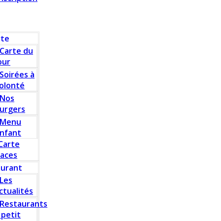
rte
Carte du
our
Soirées à
olonté
Nos
urgers
Menu
nfant
Carte
laces
aurant
Les
ctualités
Restaurants
 petit