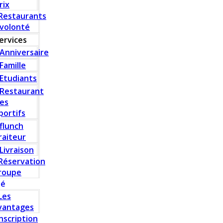
rix
Restaurants
 volonté
ervices
Anniversaire
Famille
Etudiants
Restaurant
es
portifs
flunch
raiteur
Livraison
Réservation
roupe
té
Les
vantages
Inscription