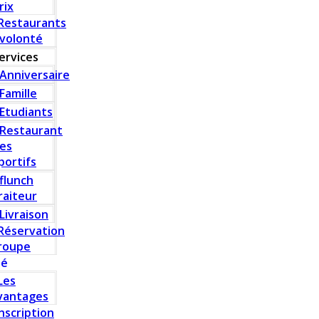
rix
Restaurants
 volonté
ervices
Anniversaire
Famille
Etudiants
Restaurant
es
portifs
flunch
raiteur
Livraison
Réservation
roupe
té
Les
vantages
Inscription