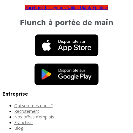
Facebook
Instagram
Twitter
Tiktok
Youtube
Flunch à portée de main
Entreprise
Qui sommes nous ?
Recrutement
Nos offres d’emplois
Franchise
Blog