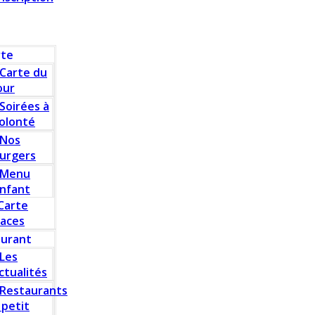
rte
Carte du
our
Soirées à
olonté
Nos
urgers
Menu
nfant
Carte
laces
aurant
Les
ctualités
Restaurants
 petit