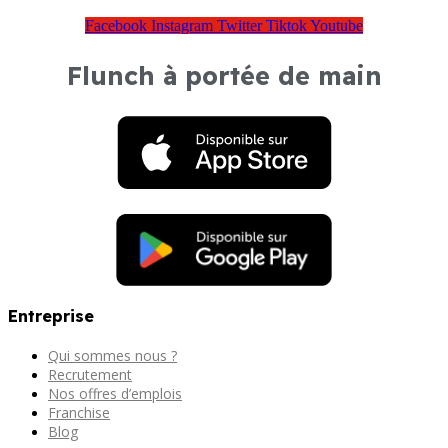
Facebook
Instagram
Twitter
Tiktok
Youtube
Flunch à portée de main
Entreprise
Qui sommes nous ?
Recrutement
Nos offres d’emplois
Franchise
Blog