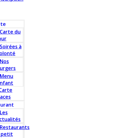
rte
Carte du
our
Soirées à
olonté
Nos
urgers
Menu
nfant
Carte
laces
aurant
Les
ctualités
Restaurants
 petit