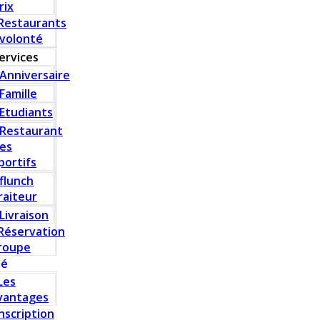
rix
Restaurants
 volonté
ervices
Anniversaire
Famille
Etudiants
Restaurant
es
portifs
flunch
raiteur
Livraison
Réservation
roupe
té
Les
vantages
Inscription