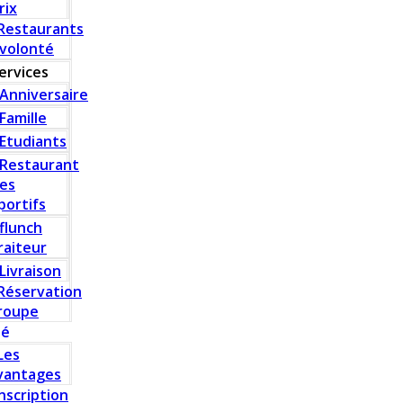
rix
Restaurants
 volonté
ervices
Anniversaire
Famille
Etudiants
Restaurant
es
portifs
flunch
raiteur
Livraison
Réservation
roupe
té
Les
vantages
Inscription