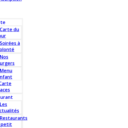
rte
Carte du
our
Soirées à
olonté
Nos
urgers
Menu
nfant
Carte
laces
aurant
Les
ctualités
Restaurants
 petit