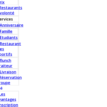
rix
Restaurants
 volonté
ervices
Anniversaire
Famille
Etudiants
Restaurant
es
portifs
flunch
raiteur
Livraison
Réservation
roupe
té
Les
vantages
Inscription