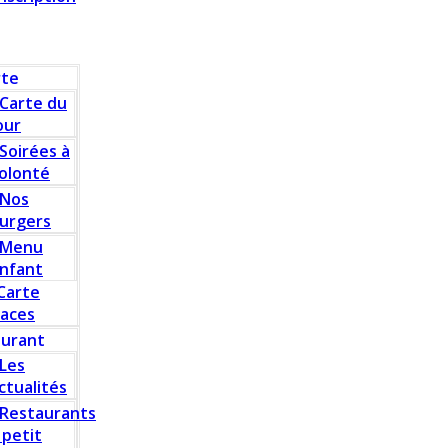
rte
Carte du
our
Soirées à
olonté
Nos
urgers
Menu
nfant
Carte
laces
aurant
Les
ctualités
Restaurants
 petit