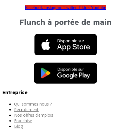
Facebook
Instagram
Twitter
Tiktok
Youtube
Flunch à portée de main
Entreprise
Qui sommes nous ?
Recrutement
Nos offres d’emplois
Franchise
Blog