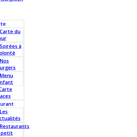
rte
Carte du
our
Soirées à
olonté
Nos
urgers
Menu
nfant
Carte
laces
aurant
Les
ctualités
Restaurants
 petit