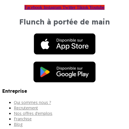
Facebook
Instagram
Twitter
Tiktok
Youtube
Flunch à portée de main
Entreprise
Qui sommes nous ?
Recrutement
Nos offres d’emplois
Franchise
Blog