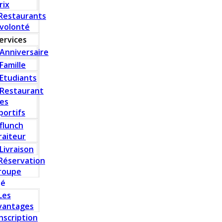
rix
Restaurants
 volonté
ervices
Anniversaire
Famille
Etudiants
Restaurant
es
portifs
flunch
raiteur
Livraison
Réservation
roupe
té
Les
vantages
Inscription