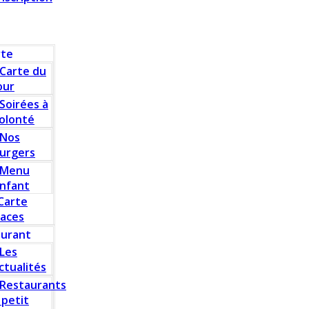
rte
Carte du
our
Soirées à
olonté
Nos
urgers
Menu
nfant
Carte
laces
aurant
Les
ctualités
Restaurants
 petit