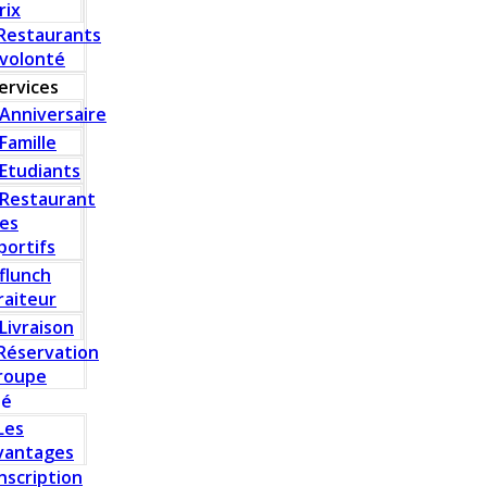
rix
Restaurants
 volonté
ervices
Anniversaire
Famille
Etudiants
Restaurant
es
portifs
flunch
raiteur
Livraison
Réservation
roupe
té
Les
vantages
Inscription