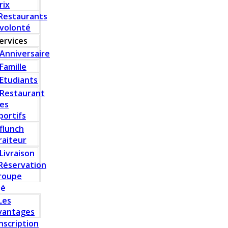
rix
Restaurants
 volonté
ervices
Anniversaire
Famille
Etudiants
Restaurant
es
portifs
flunch
raiteur
Livraison
Réservation
roupe
té
Les
vantages
Inscription