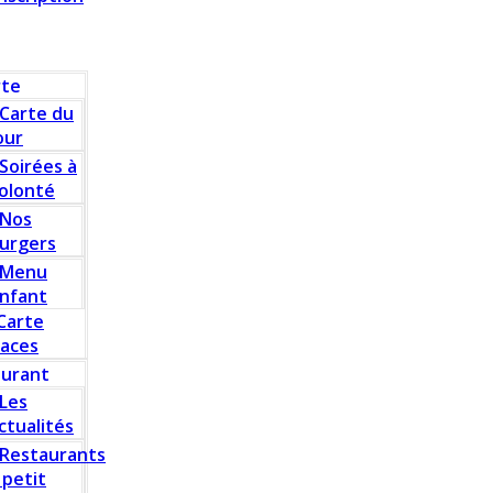
rte
Carte du
our
Soirées à
olonté
Nos
urgers
Menu
nfant
Carte
laces
aurant
Les
ctualités
Restaurants
 petit