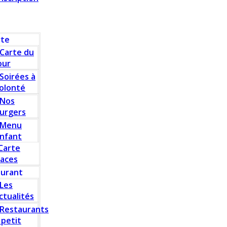
rte
Carte du
our
Soirées à
olonté
Nos
urgers
Menu
nfant
Carte
laces
aurant
Les
ctualités
Restaurants
 petit