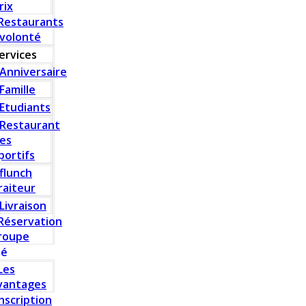
rix
Restaurants
 volonté
ervices
Anniversaire
Famille
Etudiants
Restaurant
es
portifs
flunch
raiteur
Livraison
Réservation
roupe
té
Les
vantages
Inscription