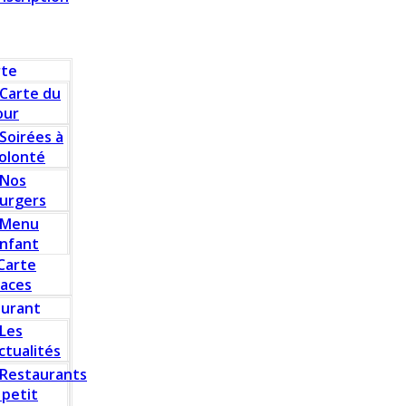
rte
Carte du
our
Soirées à
olonté
Nos
urgers
Menu
nfant
Carte
laces
aurant
Les
ctualités
Restaurants
 petit