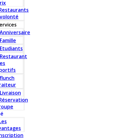
rix
Restaurants
 volonté
ervices
Anniversaire
Famille
Etudiants
Restaurant
es
portifs
flunch
raiteur
Livraison
Réservation
roupe
té
Les
vantages
Inscription