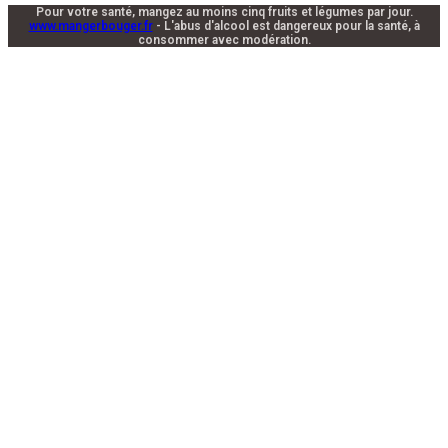
Pour votre santé, mangez au moins cinq fruits et légumes par jour.
www.mangerbouger.fr
- L'abus d'alcool est dangereux pour la santé, à
consommer avec modération.