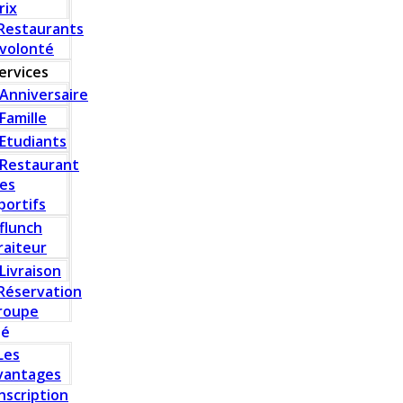
rix
Restaurants
 volonté
ervices
Anniversaire
Famille
Etudiants
Restaurant
es
portifs
flunch
raiteur
Livraison
Réservation
roupe
té
Les
vantages
Inscription