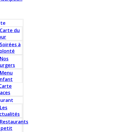
rte
Carte du
our
Soirées à
olonté
Nos
urgers
Menu
nfant
Carte
laces
aurant
Les
ctualités
Restaurants
 petit