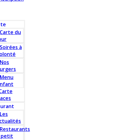
rte
Carte du
our
Soirées à
olonté
Nos
urgers
Menu
nfant
Carte
laces
aurant
Les
ctualités
Restaurants
 petit