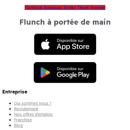
Facebook
Instagram
Twitter
Tiktok
Youtube
Flunch à portée de main
Entreprise
Qui sommes nous ?
Recrutement
Nos offres d’emplois
Franchise
Blog