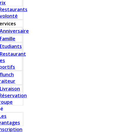
rix
Restaurants
 volonté
ervices
Anniversaire
Famille
Etudiants
Restaurant
es
portifs
flunch
raiteur
Livraison
Réservation
roupe
té
Les
vantages
Inscription