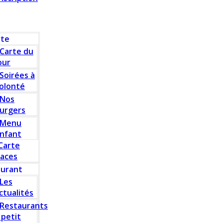
rte
Carte du
our
Soirées à
olonté
Nos
urgers
Menu
nfant
Carte
laces
aurant
Les
ctualités
Restaurants
 petit