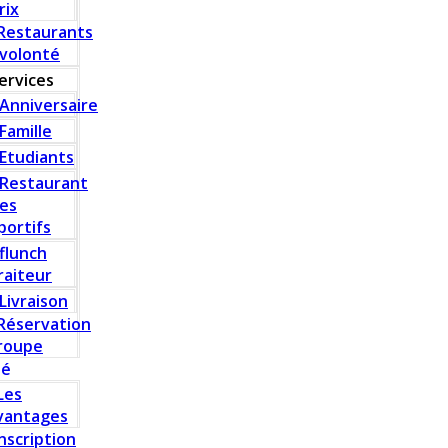
rix
Restaurants
 volonté
ervices
Anniversaire
Famille
Etudiants
Restaurant
es
portifs
flunch
raiteur
Livraison
Réservation
roupe
té
Les
vantages
Inscription