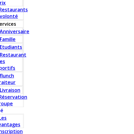
rix
Restaurants
 volonté
ervices
Anniversaire
Famille
Etudiants
Restaurant
es
portifs
flunch
raiteur
Livraison
Réservation
roupe
té
Les
vantages
Inscription