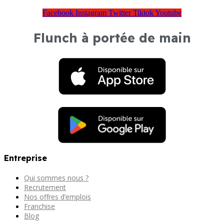
Facebook
Instagram
Twitter
Tiktok
Youtube
Flunch à portée de main
Entreprise
Qui sommes nous ?
Recrutement
Nos offres d’emplois
Franchise
Blog