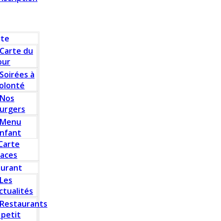
rte
Carte du
our
Soirées à
olonté
Nos
urgers
Menu
nfant
Carte
laces
aurant
Les
ctualités
Restaurants
 petit