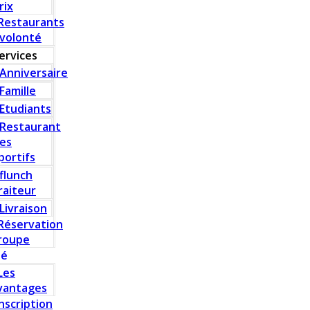
rix
Restaurants
 volonté
ervices
Anniversaire
Famille
Etudiants
Restaurant
es
portifs
flunch
raiteur
Livraison
Réservation
roupe
té
Les
vantages
Inscription