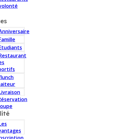
volonté
ces
Anniversaire
Famille
Etudiants
Restaurant
es
portifs
flunch
raiteur
Livraison
Réservation
roupe
lité
Les
vantages
Inscription