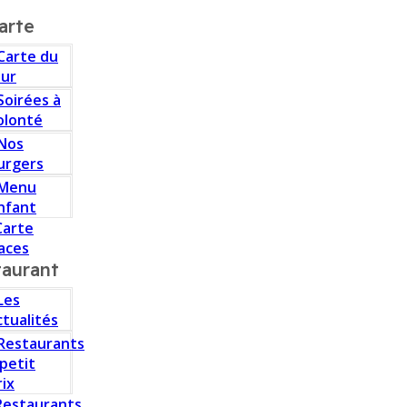
arte
Carte du
our
Soirées à
olonté
Nos
urgers
Menu
nfant
Carte
aces
taurant
Les
ctualités
Restaurants
 petit
rix
Restaurants