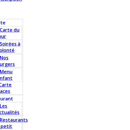
rte
Carte du
our
Soirées à
olonté
Nos
urgers
Menu
nfant
Carte
laces
aurant
Les
ctualités
Restaurants
 petit