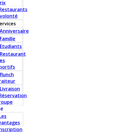
rix
Restaurants
 volonté
ervices
Anniversaire
Famille
Etudiants
Restaurant
es
portifs
flunch
raiteur
Livraison
Réservation
roupe
té
Les
vantages
Inscription