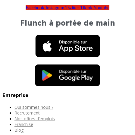
Facebook
Instagram
Twitter
Tiktok
Youtube
Flunch à portée de main
Entreprise
Qui sommes nous ?
Recrutement
Nos offres d’emplois
Franchise
Blog