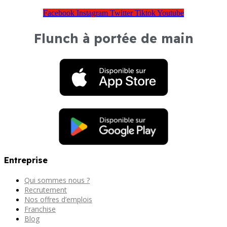
Facebook
Instagram
Twitter
Tiktok
Youtube
Flunch à portée de main
Entreprise
Qui sommes nous ?
Recrutement
Nos offres d’emplois
Franchise
Blog