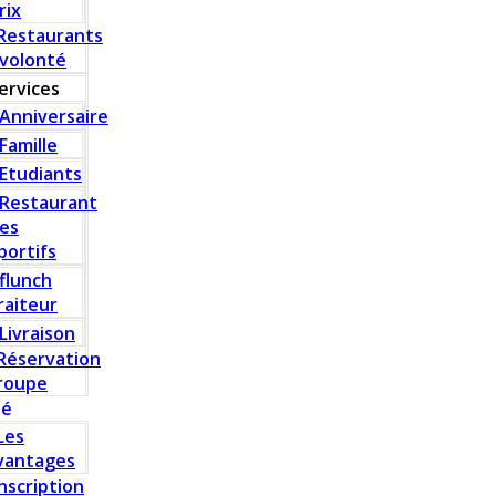
rix
Restaurants
 volonté
ervices
Anniversaire
Famille
Etudiants
Restaurant
es
portifs
flunch
raiteur
Livraison
Réservation
roupe
té
Les
vantages
Inscription