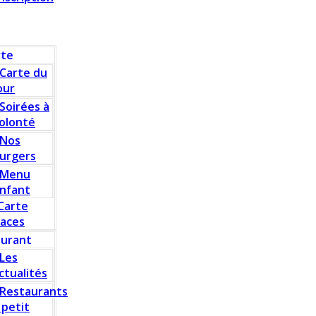
rte
Carte du
our
Soirées à
olonté
Nos
urgers
Menu
nfant
Carte
laces
aurant
Les
ctualités
Restaurants
 petit