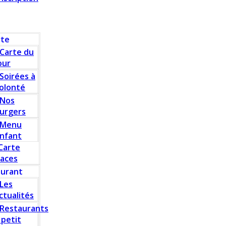
rte
Carte du
our
Soirées à
olonté
Nos
urgers
Menu
nfant
Carte
laces
aurant
Les
ctualités
Restaurants
 petit