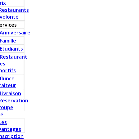
rix
Restaurants
 volonté
ervices
Anniversaire
Famille
Etudiants
Restaurant
es
portifs
flunch
raiteur
Livraison
Réservation
roupe
té
Les
vantages
Inscription