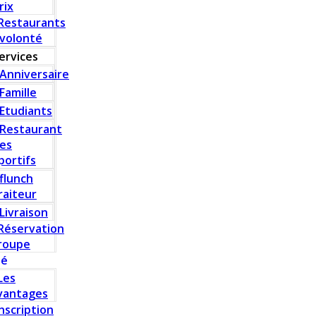
rix
Restaurants
 volonté
ervices
Anniversaire
Famille
Etudiants
Restaurant
es
portifs
flunch
raiteur
Livraison
Réservation
roupe
té
Les
vantages
Inscription