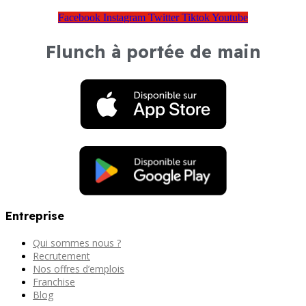
Facebook
Instagram
Twitter
Tiktok
Youtube
Flunch à portée de main
Entreprise
Qui sommes nous ?
Recrutement
Nos offres d’emplois
Franchise
Blog