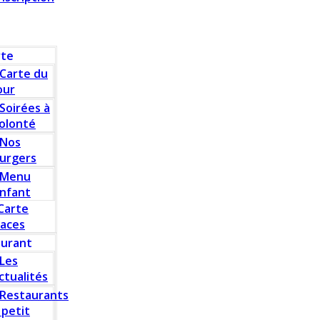
rte
Carte du
our
Soirées à
olonté
Nos
urgers
Menu
nfant
Carte
laces
aurant
Les
ctualités
Restaurants
 petit