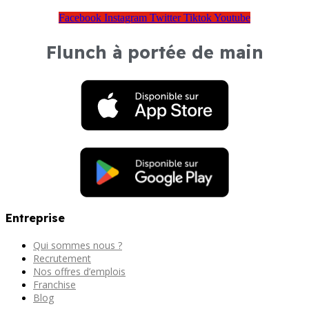
Facebook
Instagram
Twitter
Tiktok
Youtube
Flunch à portée de main
Entreprise
Qui sommes nous ?
Recrutement
Nos offres d’emplois
Franchise
Blog