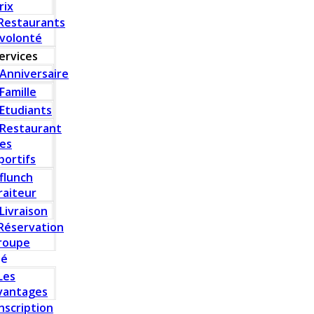
rix
Restaurants
 volonté
ervices
Anniversaire
Famille
Etudiants
Restaurant
es
portifs
flunch
raiteur
Livraison
Réservation
roupe
té
Les
vantages
Inscription