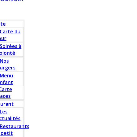
rte
Carte du
our
Soirées à
olonté
Nos
urgers
Menu
nfant
Carte
laces
aurant
Les
ctualités
Restaurants
 petit