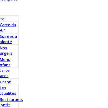
rte
Carte du
our
Soirées à
olonté
Nos
urgers
Menu
nfant
Carte
laces
aurant
Les
ctualités
Restaurants
 petit