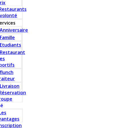
rix
Restaurants
 volonté
ervices
Anniversaire
Famille
Etudiants
Restaurant
es
portifs
flunch
raiteur
Livraison
Réservation
roupe
té
Les
vantages
Inscription