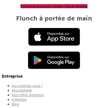
Facebook
Instagram
Twitter
Tiktok
Youtube
Flunch à portée de main
Entreprise
Qui sommes nous ?
Recrutement
Nos offres d’emplois
Franchise
Blog