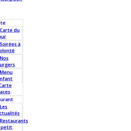
rte
Carte du
our
Soirées à
olonté
Nos
urgers
Menu
nfant
Carte
laces
aurant
Les
ctualités
Restaurants
 petit