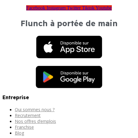
Facebook
Instagram
Twitter
Tiktok
Youtube
Flunch à portée de main
Entreprise
Qui sommes nous ?
Recrutement
Nos offres d’emplois
Franchise
Blog