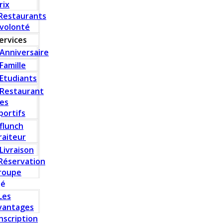
rix
Restaurants
 volonté
ervices
Anniversaire
Famille
Etudiants
Restaurant
es
portifs
flunch
raiteur
Livraison
Réservation
roupe
té
Les
vantages
Inscription