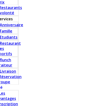
rix
Restaurants
 volonté
ervices
Anniversaire
Famille
Etudiants
Restaurant
es
portifs
flunch
raiteur
Livraison
Réservation
roupe
té
Les
vantages
Inscription