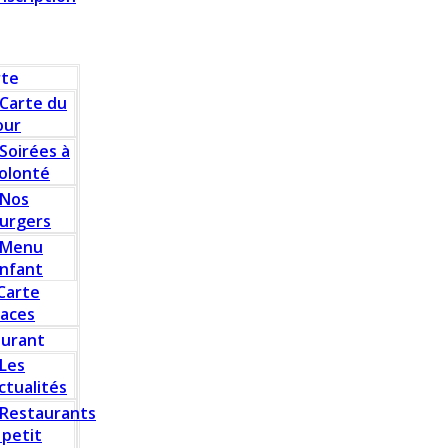
rte
Carte du
our
Soirées à
olonté
Nos
urgers
Menu
nfant
Carte
laces
aurant
Les
ctualités
Restaurants
 petit