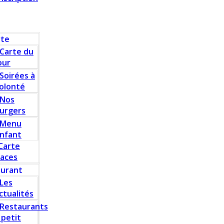
rte
Carte du
our
Soirées à
olonté
Nos
urgers
Menu
nfant
Carte
laces
aurant
Les
ctualités
Restaurants
 petit