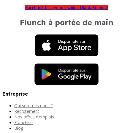
Facebook
Instagram
Twitter
Tiktok
Youtube
Flunch à portée de main
Entreprise
Qui sommes nous ?
Recrutement
Nos offres d’emplois
Franchise
Blog