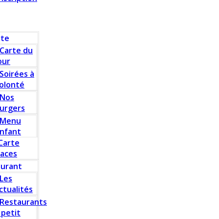
rte
Carte du
our
Soirées à
olonté
Nos
urgers
Menu
nfant
Carte
laces
aurant
Les
ctualités
Restaurants
 petit