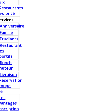
rix
Restaurants
 volonté
ervices
Anniversaire
Famille
Etudiants
Restaurant
es
portifs
flunch
raiteur
Livraison
Réservation
roupe
té
Les
vantages
Inscription