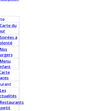
rte
Carte du
our
Soirées à
olonté
Nos
urgers
Menu
nfant
Carte
laces
aurant
Les
ctualités
Restaurants
 petit