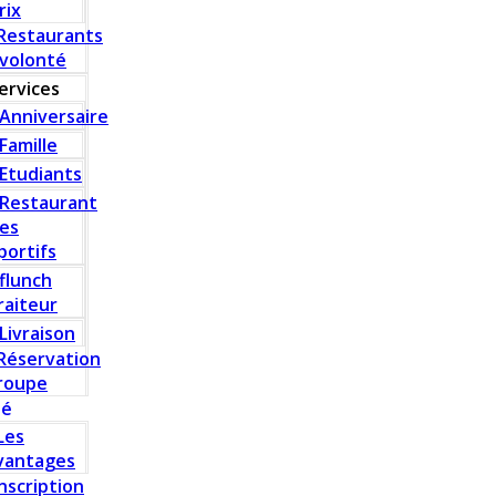
rix
Restaurants
 volonté
ervices
Anniversaire
Famille
Etudiants
Restaurant
es
portifs
flunch
raiteur
Livraison
Réservation
roupe
té
Les
vantages
Inscription