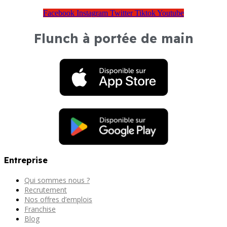
Facebook
Instagram
Twitter
Tiktok
Youtube
Flunch à portée de main
Entreprise
Qui sommes nous ?
Recrutement
Nos offres d’emplois
Franchise
Blog