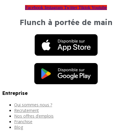
Facebook
Instagram
Twitter
Tiktok
Youtube
Flunch à portée de main
Entreprise
Qui sommes nous ?
Recrutement
Nos offres d’emplois
Franchise
Blog