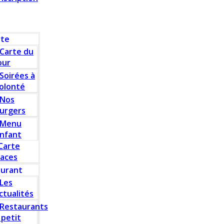
rte
Carte du
our
Soirées à
olonté
Nos
urgers
Menu
nfant
Carte
laces
aurant
Les
ctualités
Restaurants
 petit