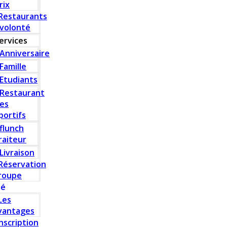
rix
Restaurants
 volonté
ervices
Anniversaire
Famille
Etudiants
Restaurant
es
portifs
flunch
raiteur
Livraison
Réservation
roupe
té
Les
vantages
Inscription