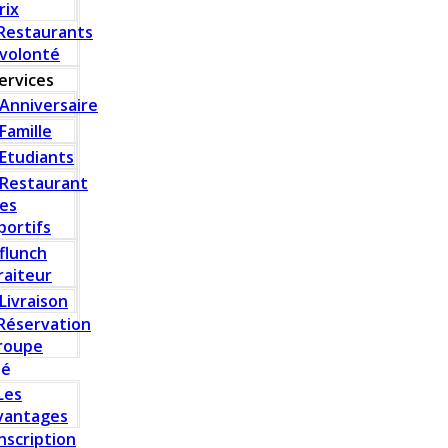
rix
Restaurants
 volonté
ervices
Anniversaire
Famille
Etudiants
Restaurant
es
portifs
flunch
raiteur
Livraison
Réservation
roupe
té
Les
vantages
Inscription