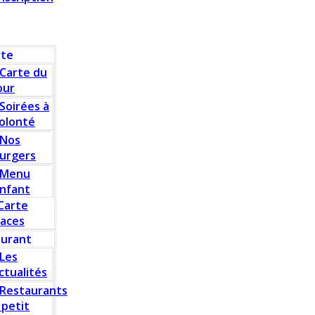
rte
Carte du
our
Soirées à
olonté
Nos
urgers
Menu
nfant
Carte
laces
aurant
Les
ctualités
Restaurants
 petit