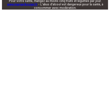
Pour votre santé, mangez au moins cinq fruits et légumes par jour.
www.mangerbouger.fr
- L'abus d'alcool est dangereux pour la santé, à
consommer avec modération.