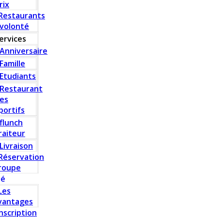
rix
Restaurants
 volonté
ervices
Anniversaire
Famille
Etudiants
Restaurant
es
portifs
flunch
raiteur
Livraison
Réservation
roupe
té
Les
vantages
Inscription