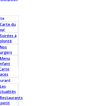
rte
Carte du
our
Soirées à
olonté
Nos
urgers
Menu
nfant
Carte
laces
aurant
Les
ctualités
Restaurants
 petit