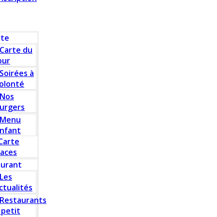
rte
Carte du
our
Soirées à
olonté
Nos
urgers
Menu
nfant
Carte
laces
aurant
Les
ctualités
Restaurants
 petit