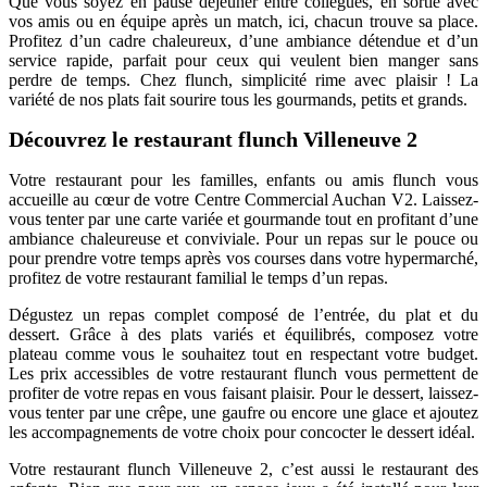
Que vous soyez en pause déjeuner entre collègues, en sortie avec
vos amis ou en équipe après un match, ici, chacun trouve sa place.
Profitez d’un cadre chaleureux, d’une ambiance détendue et d’un
service rapide, parfait pour ceux qui veulent bien manger sans
perdre de temps. Chez flunch, simplicité rime avec plaisir ! La
variété de nos plats fait sourire tous les gourmands, petits et grands.
Découvrez le restaurant flunch Villeneuve 2
Votre restaurant pour les familles, enfants ou amis flunch vous
accueille au cœur de votre Centre Commercial Auchan V2. Laissez-
vous tenter par une carte variée et gourmande tout en profitant d’une
ambiance chaleureuse et conviviale. Pour un repas sur le pouce ou
pour prendre votre temps après vos courses dans votre hypermarché,
profitez de votre restaurant familial le temps d’un repas.
Dégustez un repas complet composé de l’entrée, du plat et du
dessert. Grâce à des plats variés et équilibrés, composez votre
plateau comme vous le souhaitez tout en respectant votre budget.
Les prix accessibles de votre restaurant flunch vous permettent de
profiter de votre repas en vous faisant plaisir. Pour le dessert, laissez-
vous tenter par une crêpe, une gaufre ou encore une glace et ajoutez
les accompagnements de votre choix pour concocter le dessert idéal.
Votre restaurant flunch Villeneuve 2, c’est aussi le restaurant des