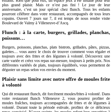
enfants. Rien que pour eux, un espace jeux a été installé pour leur
plus grand plaisir. Mais ce n’est pas fini ! Le jour de leur
anniversaire, c’est un jour spécial chez flunch. Tous les enfants
pourront célébrer dans votre restaurant, accompagnés de tous leurs
copains. Ouvert 7 jours sur 7, il est temps de nous rendre visite
Boulevard de Valmy à Villeneuve-d’Ascq.
Flunch : à la carte, burgers, grillades, planchas,
poissons…
Burgers, poissons, planchas, plats bistrots, grillades, pâtes, pizzas,
galettes… vous aurez le choix de trouver comment vous régaler et
toujours avec des frites et des légumes à volonté. Découvrez une
carte variée et créez vos repas sur-mesure, toujours à petits prix. Nos
différentes variétés de plats, toujours équilibrés, vous permettent de
déguster un repas selon vos envies du moment.
Plaisir sans limite avec notre offre de moules frite
à volonté
Qui dit restaurant flunch, dit forcément moules/frites à volonté. Dans
votre restaurant flunch Villeneuve 2, vous pourrez profiter de
moules fraîches, toujours accompagnées de frites et de légumes à
volonté. Durant toute la période estivale, profitez de ce délicieux
repas convivial. N’ayez crainte, les moules refont leur apparition à