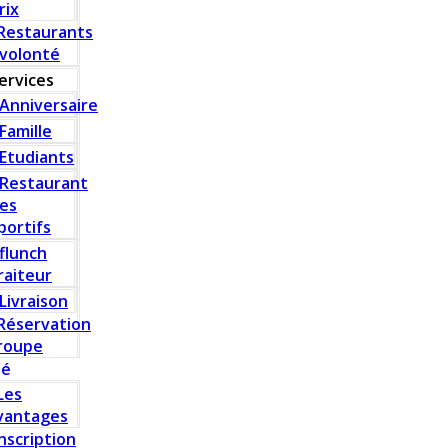
rix
Restaurants
 volonté
ervices
Anniversaire
Famille
Etudiants
Restaurant
es
portifs
flunch
raiteur
Livraison
Réservation
roupe
té
Les
vantages
Inscription