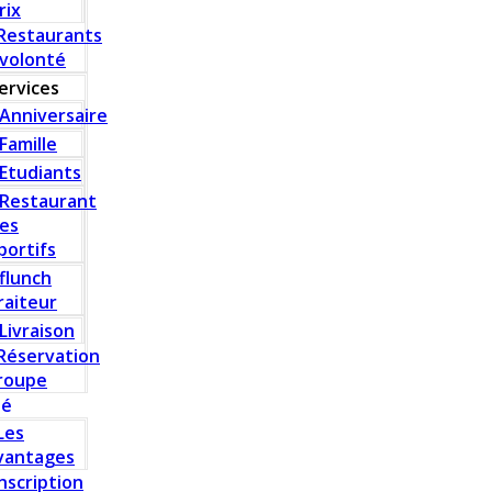
rix
Restaurants
 volonté
ervices
Anniversaire
Famille
Etudiants
Restaurant
es
portifs
flunch
raiteur
Livraison
Réservation
roupe
té
Les
vantages
Inscription