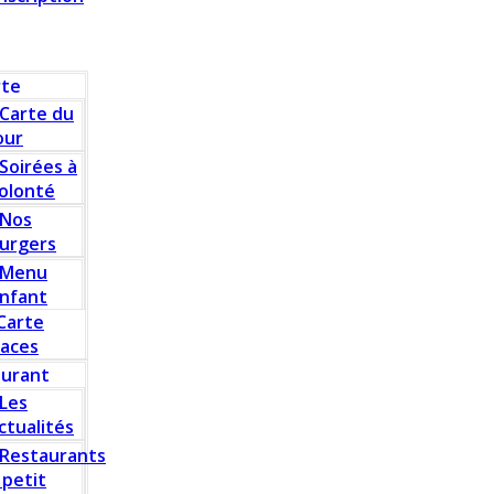
rte
Carte du
our
Soirées à
olonté
Nos
urgers
Menu
nfant
Carte
laces
aurant
Les
ctualités
Restaurants
 petit