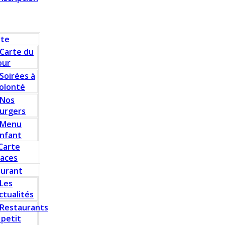
rte
Carte du
our
Soirées à
olonté
Nos
urgers
Menu
nfant
Carte
laces
aurant
Les
ctualités
Restaurants
 petit