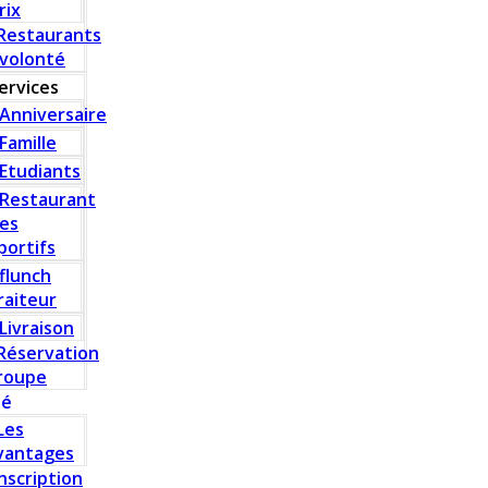
rix
Restaurants
 volonté
ervices
Anniversaire
Famille
Etudiants
Restaurant
es
portifs
flunch
raiteur
Livraison
Réservation
roupe
té
Les
vantages
Inscription