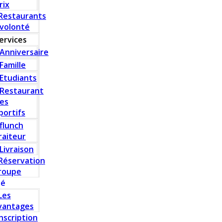
rix
Restaurants
 volonté
ervices
Anniversaire
Famille
Etudiants
Restaurant
es
portifs
flunch
raiteur
Livraison
Réservation
roupe
té
Les
vantages
Inscription