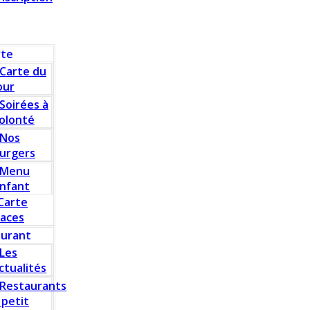
rte
Carte du
our
Soirées à
olonté
Nos
urgers
Menu
nfant
Carte
laces
aurant
Les
ctualités
Restaurants
 petit