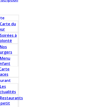
Inscription
rte
Carte du
our
Soirées à
olonté
Nos
urgers
Menu
nfant
Carte
laces
aurant
Les
ctualités
Restaurants
 petit