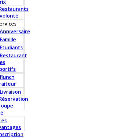
rix
Restaurants
 volonté
ervices
Anniversaire
Famille
Etudiants
Restaurant
es
portifs
flunch
raiteur
Livraison
Réservation
roupe
té
Les
vantages
Inscription